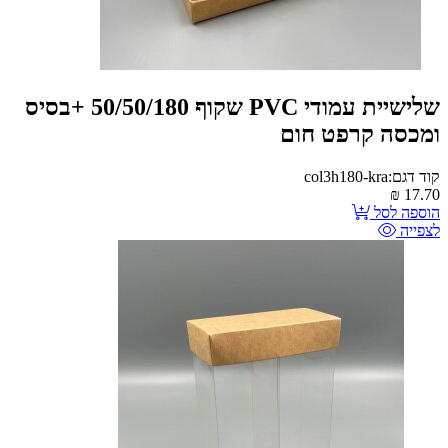
שלישיית עמודי PVC שקוף 50/50/180 +בסיס
ומכסה קרפט חום
קוד דגם:col3h180-kra
₪
17.70
הוספה לסל
לצפייה