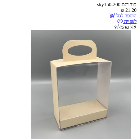
קוד דגם:sky150-200
₪
21.20
הוספה לסל
לצפייה
אזל מהמלאי