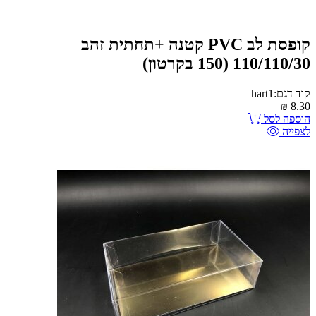
קופסת לב PVC קטנה +תחתית זהב
110/110/30 (150 בקרטון)
קוד דגם:hart1
₪
8.30
הוספה לסל
לצפייה