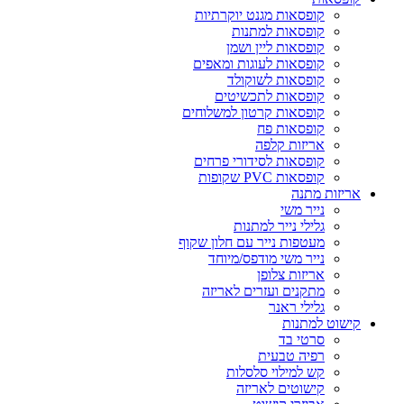
קופסאות מגנט יוקרתיות
קופסאות למתנות
קופסאות ליין ושמן
קופסאות לעוגות ומאפים
קופסאות לשוקולד
קופסאות לתכשיטים
קופסאות קרטון למשלוחים
קופסאות פח
אריזות קלפה
קופסאות לסידורי פרחים
קופסאות PVC שקופות
אריזות מתנה
נייר משי
גלילי נייר למתנות
מעטפות נייר עם חלון שקוף
נייר משי מודפס/מיוחד
אריזות צלופן
מתקנים ועזרים לאריזה
גלילי ראנר
קישוט למתנות
סרטי בד
רפיה טבעית
קש למילוי סלסלות
קישוטים לאריזה