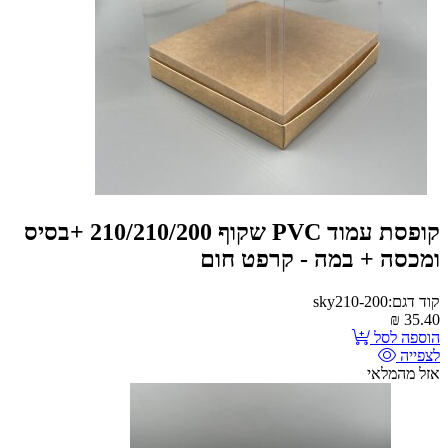
קופסת עמוד PVC שקוף 210/210/200 +בסיס
ומכסה + במה - קרפט חום
קוד דגם:sky210-200
₪
35.40
הוספה לסל
לצפייה
אזל מהמלאי