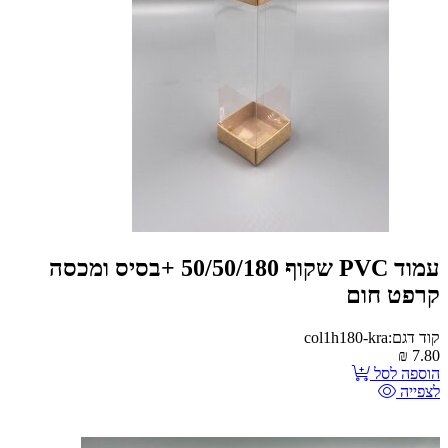
עמוד PVC שקוף 50/50/180 +בסיס ומכסה
קרפט חום
קוד דגם:col1h180-kra
₪
7.80
הוספה לסל
לצפייה