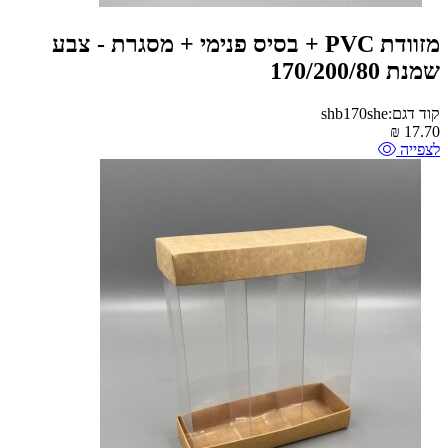
מזוודת PVC + בסיס פנימי + מסגרת - צבע
שמנת 170/200/80
קוד דגם:shb170she
₪
17.70
לצפייה