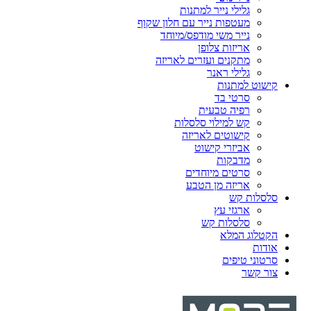
גלילי נייר למתנות
מעטפות נייר עם חלון שקוף
נייר משי מודפס/מיוחד
אריזות צלופן
מתקנים ועזרים לאריזה
גלילי ראנר
קישוט למתנות
סרטי בד
רפיה טבעית
קש למילוי סלסלות
קישוטים לאריזה
אביזרי קישוט
מדבקות
סרטים מיוחדים
אריזה מן הטבע
סלסלות קש
ארגזי עץ
סלסלות קש
הקטלוג המלא
אודות
סרטוני טיפים
צור קשר