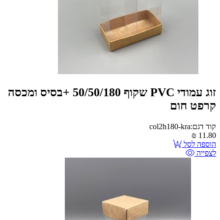
זוג עמודי PVC שקוף 50/50/180 +בסיס ומכסה
קרפט חום
קוד דגם:col2h180-kra
₪
11.80
הוספה לסל
לצפייה