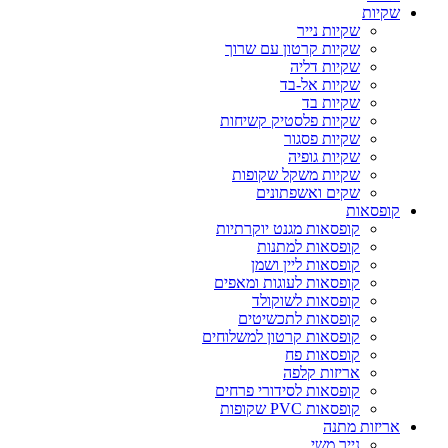
שקיות
שקיות נייר
שקיות קרטון עם שרוך
שקיות דליה
שקיות אל-בד
שקיות בד
שקיות פלסטיק קשיחות
שקיות פסגור
שקיות גופיה
שקיות משקל שקופות
שקים ואשפתונים
קופסאות
קופסאות מגנט יוקרתיות
קופסאות למתנות
קופסאות ליין ושמן
קופסאות לעוגות ומאפים
קופסאות לשוקולד
קופסאות לתכשיטים
קופסאות קרטון למשלוחים
קופסאות פח
אריזות קלפה
קופסאות לסידורי פרחים
קופסאות PVC שקופות
אריזות מתנה
נייר משי