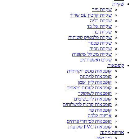
שקיות
שקיות נייר
שקיות קרטון עם שרוך
שקיות דליה
שקיות אל-בד
שקיות בד
שקיות פלסטיק קשיחות
שקיות פסגור
שקיות גופיה
שקיות משקל שקופות
שקים ואשפתונים
קופסאות
קופסאות מגנט יוקרתיות
קופסאות למתנות
קופסאות ליין ושמן
קופסאות לעוגות ומאפים
קופסאות לשוקולד
קופסאות לתכשיטים
קופסאות קרטון למשלוחים
קופסאות פח
אריזות קלפה
קופסאות לסידורי פרחים
קופסאות PVC שקופות
אריזות מתנה
נייר משי