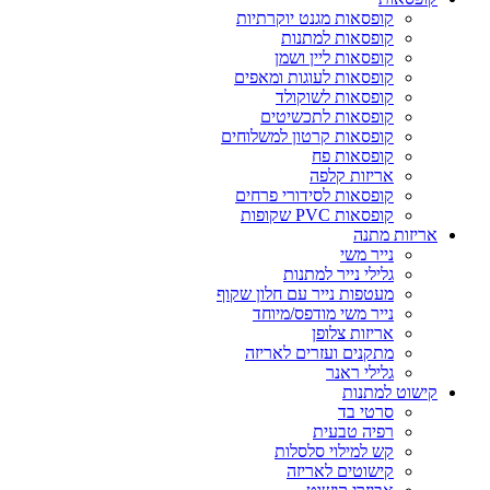
קופסאות מגנט יוקרתיות
קופסאות למתנות
קופסאות ליין ושמן
קופסאות לעוגות ומאפים
קופסאות לשוקולד
קופסאות לתכשיטים
קופסאות קרטון למשלוחים
קופסאות פח
אריזות קלפה
קופסאות לסידורי פרחים
קופסאות PVC שקופות
אריזות מתנה
נייר משי
גלילי נייר למתנות
מעטפות נייר עם חלון שקוף
נייר משי מודפס/מיוחד
אריזות צלופן
מתקנים ועזרים לאריזה
גלילי ראנר
קישוט למתנות
סרטי בד
רפיה טבעית
קש למילוי סלסלות
קישוטים לאריזה