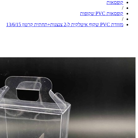
קופסאות
/
קופסאות PVC שקופות
/
מזוודת PVC שקוף איטלקית ל-2 צנצנות+תחתית קרטון 13/6/15