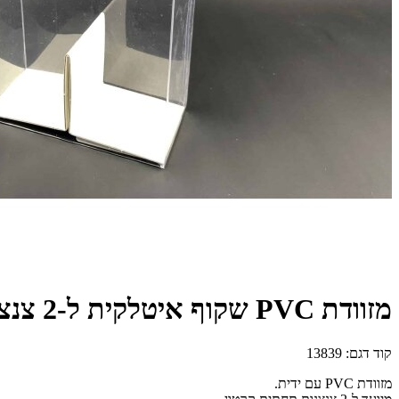
מזוודת PVC שקוף איטלקית ל-2 צנצנות+תחתית קרטון 13/6/15
קוד דגם:
13839
מזוודת PVC עם ידית.