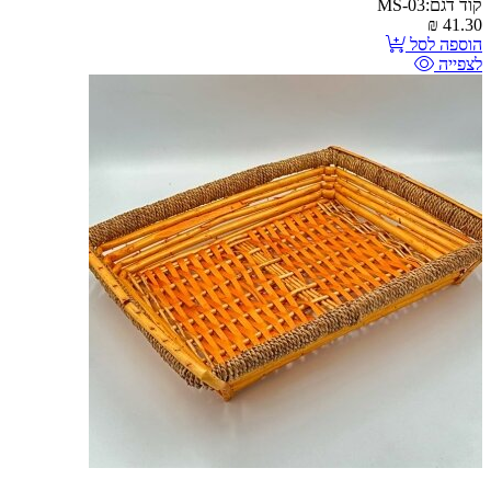
קוד דגם:MS-03
₪
41.30
הוספה לסל
לצפייה