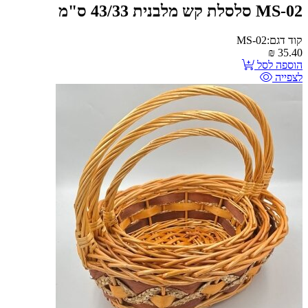
MS-02 סלסלת קש מלבנית 43/33 ס"מ
קוד דגם:MS-02
₪
35.40
הוספה לסל
לצפייה