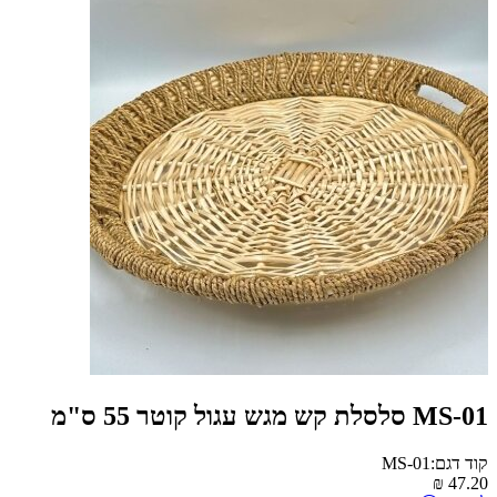
MS-01 סלסלת קש מגש עגול קוטר 55 ס"מ
קוד דגם:MS-01
₪
47.20