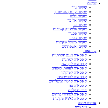
שקיות
שקיות נייר
שקיות קרטון עם שרוך
שקיות דליה
שקיות אל-בד
שקיות בד
שקיות פלסטיק קשיחות
שקיות פסגור
שקיות גופיה
שקיות משקל שקופות
שקים ואשפתונים
קופסאות
קופסאות מגנט יוקרתיות
קופסאות למתנות
קופסאות ליין ושמן
קופסאות לעוגות ומאפים
קופסאות לשוקולד
קופסאות לתכשיטים
קופסאות קרטון למשלוחים
קופסאות פח
אריזות קלפה
קופסאות לסידורי פרחים
קופסאות PVC שקופות
אריזות מתנה
נייר משי