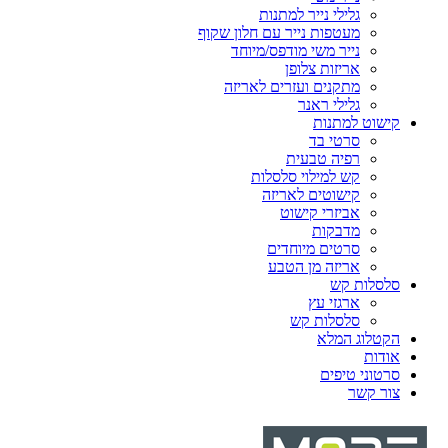
גלילי נייר למתנות
מעטפות נייר עם חלון שקוף
נייר משי מודפס/מיוחד
אריזות צלופן
מתקנים ועזרים לאריזה
גלילי ראנר
קישוט למתנות
סרטי בד
רפיה טבעית
קש למילוי סלסלות
קישוטים לאריזה
אביזרי קישוט
מדבקות
סרטים מיוחדים
אריזה מן הטבע
סלסלות קש
ארגזי עץ
סלסלות קש
הקטלוג המלא
אודות
סרטוני טיפים
צור קשר