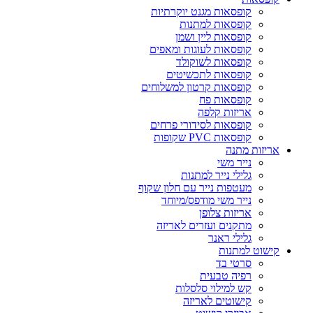
קופסאות מגנט יוקרתיות
קופסאות למתנות
קופסאות ליין ושמן
קופסאות לעוגות ומאפים
קופסאות לשוקולד
קופסאות לתכשיטים
קופסאות קרטון למשלוחים
קופסאות פח
אריזות קלפה
קופסאות לסידורי פרחים
קופסאות PVC שקופות
אריזות מתנה
נייר משי
גלילי נייר למתנות
מעטפות נייר עם חלון שקוף
נייר משי מודפס/מיוחד
אריזות צלופן
מתקנים ועזרים לאריזה
גלילי ראנר
קישוט למתנות
סרטי בד
רפיה טבעית
קש למילוי סלסלות
קישוטים לאריזה