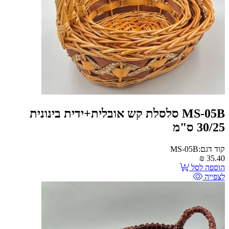
MS-05B סלסלת קש אובלית+ידית בינונית
30/25 ס"מ
קוד דגם:MS-05B
₪
35.40
הוספה לסל
לצפייה