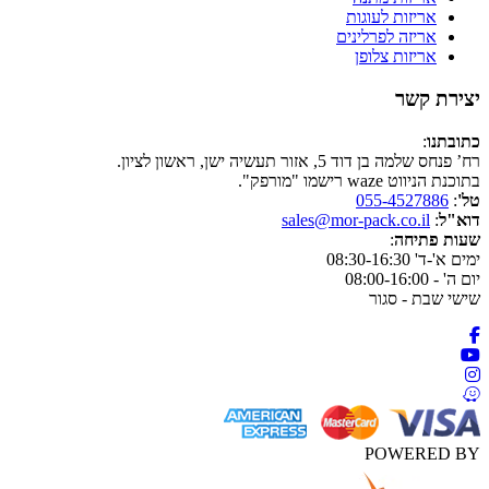
אריזות לעוגות
אריזה לפרלינים
אריזות צלופן
יצירת קשר
כתובתנו
:
רח’ פנחס שלמה בן דוד 5, אזור תעשיה ישן, ראשון לציון.
בתוכנת הניווט waze רישמו "מורפק".
טל'
:
055-4527886
דוא"ל
:
sales@mor-pack.co.il
שעות פתיחה
:
ימים א'-ד' 08:30-16:30
יום ה' - 08:00-16:00
שישי שבת - סגור
POWERED BY