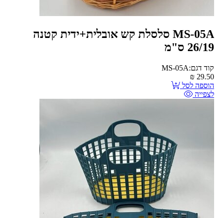
MS-05A סלסלת קש אובלית+ידית קטנה
26/19 ס"מ
קוד דגם:MS-05A
₪
29.50
הוספה לסל
לצפייה