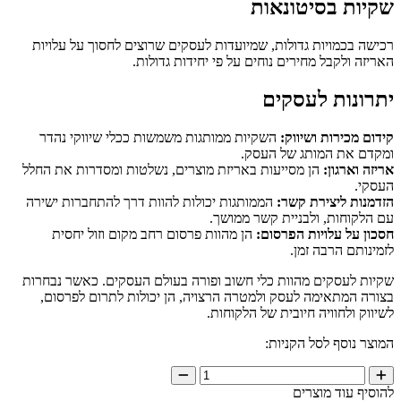
קיות בסיטונאות
ישה בכמויות גדולות, שמיועדות לעסקים שרוצים לחסוך על עלויות
ריזה ולקבל מחירים נוחים על פי יחידות גדולות.
תרונות לעסקים
דום מכירות ושיווק:
השקיות ממותגות משמשות ככלי שיווקי נהדר
קדם את המותג של העסק.
יזה וארגון:
הן מסייעות באריזת מוצרים, נשלטות ומסדרות את החלל
סקי.
דמנות ליצירת קשר:
הממותגות יכולות להוות דרך להתחברות ישירה
 הלקוחות, ולבניית קשר ממושך.
כון על עלויות הפרסום:
הן מהוות פרסום רחב מקום וזול יחסית
מינותם הרבה זמן.
יות לעסקים מהוות כלי חשוב ופורה בעולם העסקים. כאשר נבחרות
ורה המתאימה לעסק ולמטרה הרצויה, הן יכולות לתרום לפרסום,
יווק ולחוויה חיובית של הלקוחות.
וצר נוסף לסל הקניות:
וסיף עוד מוצרים