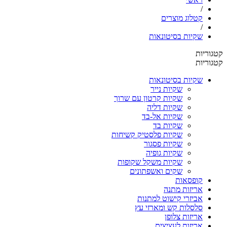
/
קטלוג מוצרים
/
שקיות בסיטונאות
גוריות
גוריות
שקיות בסיטונאות
שקיות נייר
שקיות קרטון עם שרוך
שקיות דליה
שקיות אל-בד
שקיות בד
שקיות פלסטיק קשיחות
שקיות פסגור
שקיות גופיה
שקיות משקל שקופות
שקים ואשפתונים
קופסאות
אריזות מתנה
אביזרי קישוט למתנות
סלסלות קש ומארזי עץ
אריזות צלופן
אריזות לעציצים