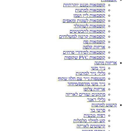
קופסאות מגנט יוקרתיות
קופסאות למתנות
קופסאות ליין ושמן
קופסאות לעוגות ומאפים
קופסאות לשוקולד
קופסאות לתכשיטים
קופסאות קרטון למשלוחים
קופסאות פח
אריזות קלפה
קופסאות לסידורי פרחים
קופסאות PVC שקופות
אריזות מתנה
נייר משי
גלילי נייר למתנות
מעטפות נייר עם חלון שקוף
נייר משי מודפס/מיוחד
אריזות צלופן
מתקנים ועזרים לאריזה
גלילי ראנר
קישוט למתנות
סרטי בד
רפיה טבעית
קש למילוי סלסלות
קישוטים לאריזה