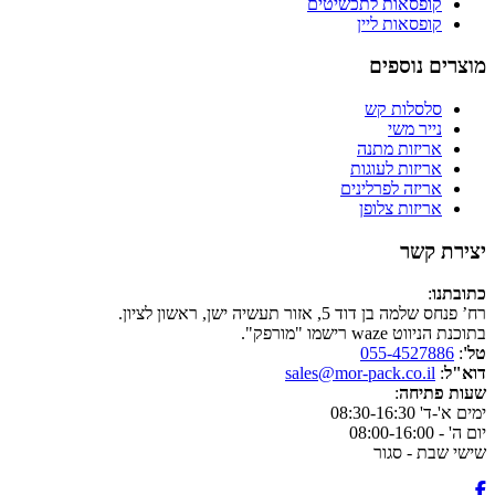
קופסאות לתכשיטים
קופסאות ליין
וצרים נוספים
סלסלות קש
נייר משי
אריזות מתנה
אריזות לעוגות
אריזה לפרלינים
אריזות צלופן
צירת קשר
ובתנו
:
 פנחס שלמה בן דוד 5, אזור תעשיה ישן, ראשון לציון.
כנת הניווט waze רישמו "מורפק".
'
:
055-4527886
א"ל
:
sales@mor-pack.co.il
ות פתיחה
:
ם א'-ד' 08:30-16:30
ה' - 08:00-16:00
שי שבת - סגור