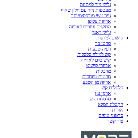
גלילי נייר למתנות
מעטפות נייר עם חלון שקוף
נייר משי מודפס/מיוחד
אריזות צלופן
מתקנים ועזרים לאריזה
גלילי ראנר
קישוט למתנות
סרטי בד
רפיה טבעית
קש למילוי סלסלות
קישוטים לאריזה
אביזרי קישוט
מדבקות
סרטים מיוחדים
אריזה מן הטבע
סלסלות קש
ארגזי עץ
סלסלות קש
הקטלוג המלא
אודות
סרטוני טיפים
צור קשר