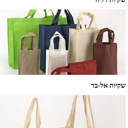
קיות אל-בד