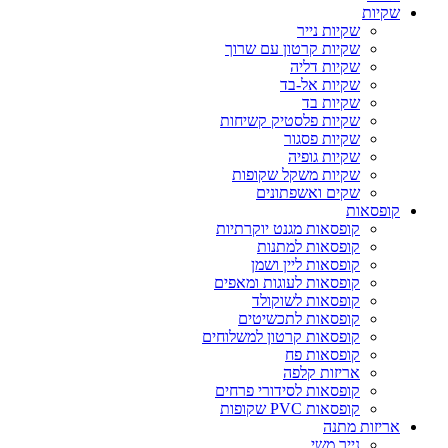
שקיות
שקיות נייר
שקיות קרטון עם שרוך
שקיות דליה
שקיות אל-בד
שקיות בד
שקיות פלסטיק קשיחות
שקיות פסגור
שקיות גופיה
שקיות משקל שקופות
שקים ואשפתונים
קופסאות
קופסאות מגנט יוקרתיות
קופסאות למתנות
קופסאות ליין ושמן
קופסאות לעוגות ומאפים
קופסאות לשוקולד
קופסאות לתכשיטים
קופסאות קרטון למשלוחים
קופסאות פח
אריזות קלפה
קופסאות לסידורי פרחים
קופסאות PVC שקופות
אריזות מתנה
נייר משי