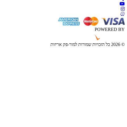
POWERED B
ורות למור-פק אריזות