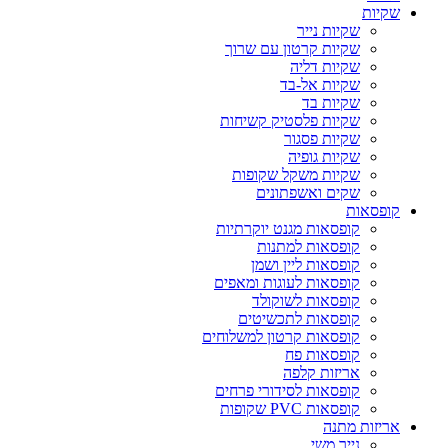
שקיות
שקיות נייר
שקיות קרטון עם שרוך
שקיות דליה
שקיות אל-בד
שקיות בד
שקיות פלסטיק קשיחות
שקיות פסגור
שקיות גופיה
שקיות משקל שקופות
שקים ואשפתונים
קופסאות
קופסאות מגנט יוקרתיות
קופסאות למתנות
קופסאות ליין ושמן
קופסאות לעוגות ומאפים
קופסאות לשוקולד
קופסאות לתכשיטים
קופסאות קרטון למשלוחים
קופסאות פח
אריזות קלפה
קופסאות לסידורי פרחים
קופסאות PVC שקופות
אריזות מתנה
נייר משי