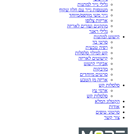
גלילי נייר למתנות
מעטפות נייר עם חלון שקוף
נייר משי מודפס/מיוחד
אריזות צלופן
מתקנים ועזרים לאריזה
גלילי ראנר
קישוט למתנות
סרטי בד
רפיה טבעית
קש למילוי סלסלות
קישוטים לאריזה
אביזרי קישוט
מדבקות
סרטים מיוחדים
אריזה מן הטבע
סלסלות קש
ארגזי עץ
סלסלות קש
הקטלוג המלא
אודות
סרטוני טיפים
צור קשר