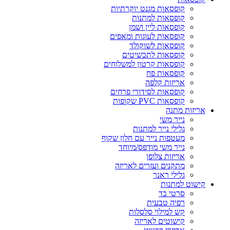
קופסאות מגנט יוקרתיות
קופסאות למתנות
קופסאות ליין ושמן
קופסאות לעוגות ומאפים
קופסאות לשוקולד
קופסאות לתכשיטים
קופסאות קרטון למשלוחים
קופסאות פח
אריזות קלפה
קופסאות לסידורי פרחים
קופסאות PVC שקופות
אריזות מתנה
נייר משי
גלילי נייר למתנות
מעטפות נייר עם חלון שקוף
נייר משי מודפס/מיוחד
אריזות צלופן
מתקנים ועזרים לאריזה
גלילי ראנר
קישוט למתנות
סרטי בד
רפיה טבעית
קש למילוי סלסלות
קישוטים לאריזה