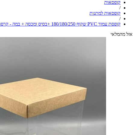
קופסאות
/
קופסאות למתנות
/
קופסת עמוד PVC שקוף 180/180/250 +בסיס ומכסה + במה - קרפט חום
אזל מהמלאי