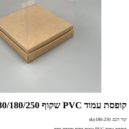
קופסת עמוד PVC שקוף 180/180/250 +בסיס ומכסה + במה - קרפט חום
קוד דגם:
sky180-250