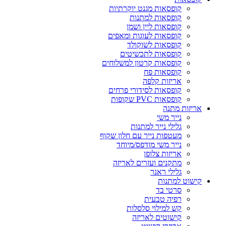
קופסאות מגנט יוקרתיות
קופסאות למתנות
קופסאות ליין ושמן
קופסאות לעוגות ומאפים
קופסאות לשוקולד
קופסאות לתכשיטים
קופסאות קרטון למשלוחים
קופסאות פח
אריזות קלפה
קופסאות לסידורי פרחים
קופסאות PVC שקופות
אריזות מתנה
נייר משי
גלילי נייר למתנות
מעטפות נייר עם חלון שקוף
נייר משי מודפס/מיוחד
אריזות צלופן
מתקנים ועזרים לאריזה
גלילי ראנר
קישוט למתנות
סרטי בד
רפיה טבעית
קש למילוי סלסלות
קישוטים לאריזה