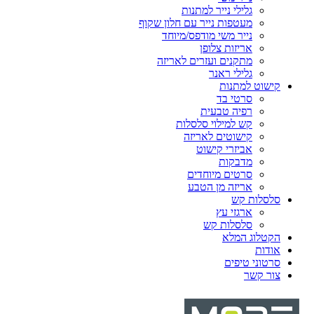
גלילי נייר למתנות
מעטפות נייר עם חלון שקוף
נייר משי מודפס/מיוחד
אריזות צלופן
מתקנים ועזרים לאריזה
גלילי ראנר
קישוט למתנות
סרטי בד
רפיה טבעית
קש למילוי סלסלות
קישוטים לאריזה
אביזרי קישוט
מדבקות
סרטים מיוחדים
אריזה מן הטבע
סלסלות קש
ארגזי עץ
סלסלות קש
הקטלוג המלא
אודות
סרטוני טיפים
צור קשר