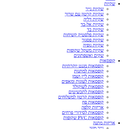
שקיות
שקיות נייר
שקיות קרטון עם שרוך
שקיות דליה
שקיות אל-בד
שקיות בד
שקיות פלסטיק קשיחות
שקיות פסגור
שקיות גופיה
שקיות משקל שקופות
שקים ואשפתונים
קופסאות
קופסאות מגנט יוקרתיות
קופסאות למתנות
קופסאות ליין ושמן
קופסאות לעוגות ומאפים
קופסאות לשוקולד
קופסאות לתכשיטים
קופסאות קרטון למשלוחים
קופסאות פח
אריזות קלפה
קופסאות לסידורי פרחים
קופסאות PVC שקופות
אריזות מתנה
נייר משי