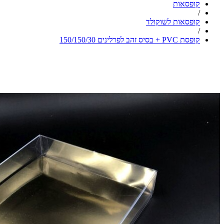
קופסאות
/
קופסאות לשוקולד
/
קופסת PVC + בסיס זהב לפרלינים 150/150/30