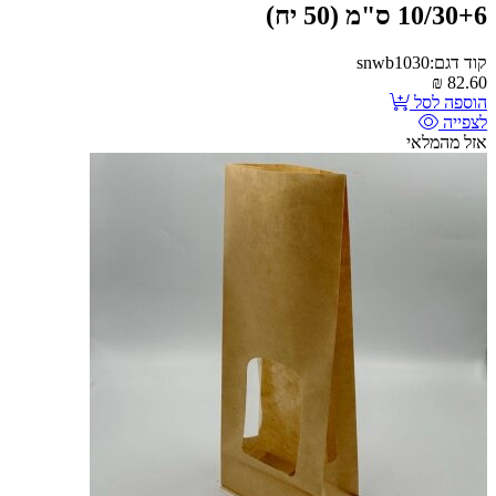
10/30+6 ס"מ (50 יח)
קוד דגם:snwb1030
₪
82.60
הוספה לסל
לצפייה
אזל מהמלאי