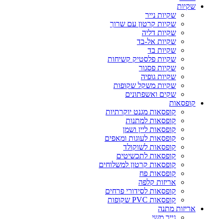
שקיות
שקיות נייר
שקיות קרטון עם שרוך
שקיות דליה
שקיות אל-בד
שקיות בד
שקיות פלסטיק קשיחות
שקיות פסגור
שקיות גופיה
שקיות משקל שקופות
שקים ואשפתונים
קופסאות
קופסאות מגנט יוקרתיות
קופסאות למתנות
קופסאות ליין ושמן
קופסאות לעוגות ומאפים
קופסאות לשוקולד
קופסאות לתכשיטים
קופסאות קרטון למשלוחים
קופסאות פח
אריזות קלפה
קופסאות לסידורי פרחים
קופסאות PVC שקופות
אריזות מתנה
נייר משי