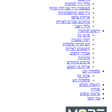
גלילי נייר למתנות
מעטפות נייר עם חלון שקוף
נייר משי מודפס/מיוחד
אריזות צלופן
מתקנים ועזרים לאריזה
גלילי ראנר
קישוט למתנות
סרטי בד
רפיה טבעית
קש למילוי סלסלות
קישוטים לאריזה
אביזרי קישוט
מדבקות
סרטים מיוחדים
אריזה מן הטבע
סלסלות קש
ארגזי עץ
סלסלות קש
הקטלוג המלא
אודות
סרטוני טיפים
צור קשר