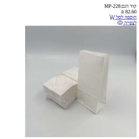
קוד דגם:MP-228
₪
82.60
הוספה לסל
לצפייה