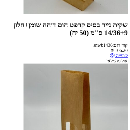
שקית נייר בסיס קרפט חום דוחה שומן+חלון
14/36+9 ס"מ (50 יח)
קוד דגם:snwb1436
₪
106.20
לצפייה
אזל מהמלאי