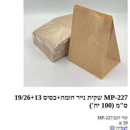
MP-227 שקית נייר חומה+בסיס 19/26+13
ס"מ (100 יח')
קוד דגם:MP-227
₪
59
לצפייה