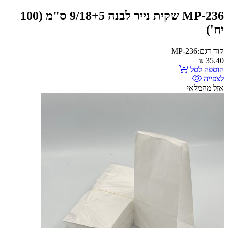
MP-236 שקית נייר לבנה 9/18+5 ס"מ (100
יח')
קוד דגם:MP-236
₪
35.40
הוספה לסל
לצפייה
אזל מהמלאי