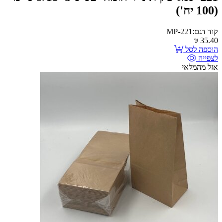
(100 יח')
קוד דגם:MP-221
₪
35.40
הוספה לסל
לצפייה
אזל מהמלאי