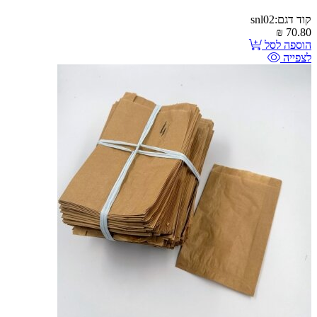
קוד דגם:snl02
₪
70.80
הוספה לסל
לצפייה