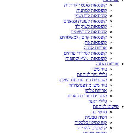
קופסאות מגנט יוקרתיות
קופסאות למתנות
קופסאות ליין ושמן
קופסאות לעוגות ומאפים
קופסאות לשוקולד
קופסאות לתכשיטים
קופסאות קרטון למשלוחים
קופסאות פח
אריזות קלפה
קופסאות לסידורי פרחים
קופסאות PVC שקופות
אריזות מתנה
נייר משי
גלילי נייר למתנות
מעטפות נייר עם חלון שקוף
נייר משי מודפס/מיוחד
אריזות צלופן
מתקנים ועזרים לאריזה
גלילי ראנר
קישוט למתנות
סרטי בד
רפיה טבעית
קש למילוי סלסלות
קישוטים לאריזה