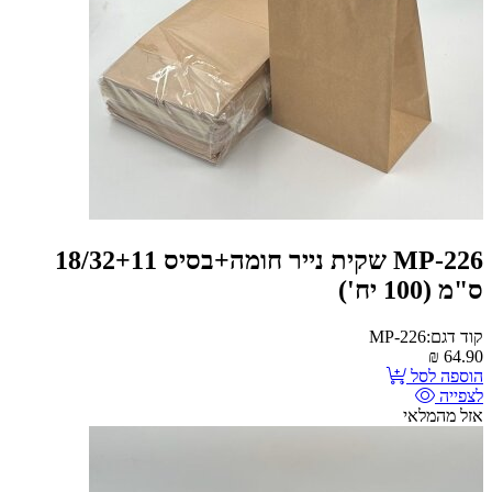
MP-226 שקית נייר חומה+בסיס 18/32+11
ס"מ (100 יח')
קוד דגם:MP-226
₪
64.90
הוספה לסל
לצפייה
אזל מהמלאי