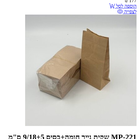
₪
177
הוספה לסל
לצפייה
MP-221 שקית נייר חומה+בסיס 9/18+5 ס"מ