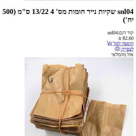
snl04 שקיות נייר חומות מס' 4 13/22 ס"מ (500
יח')
קוד דגם:snl04
₪
82.60
הוספה לסל
לצפייה
אזל מהמלאי