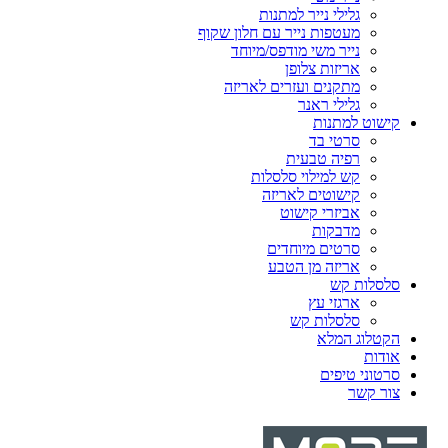
גלילי נייר למתנות
מעטפות נייר עם חלון שקוף
נייר משי מודפס/מיוחד
אריזות צלופן
מתקנים ועזרים לאריזה
גלילי ראנר
קישוט למתנות
סרטי בד
רפיה טבעית
קש למילוי סלסלות
קישוטים לאריזה
אביזרי קישוט
מדבקות
סרטים מיוחדים
אריזה מן הטבע
סלסלות קש
ארגזי עץ
סלסלות קש
הקטלוג המלא
אודות
סרטוני טיפים
צור קשר