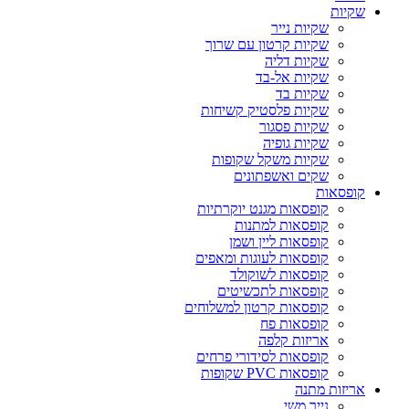
שקיות
שקיות נייר
שקיות קרטון עם שרוך
שקיות דליה
שקיות אל-בד
שקיות בד
שקיות פלסטיק קשיחות
שקיות פסגור
שקיות גופיה
שקיות משקל שקופות
שקים ואשפתונים
קופסאות
קופסאות מגנט יוקרתיות
קופסאות למתנות
קופסאות ליין ושמן
קופסאות לעוגות ומאפים
קופסאות לשוקולד
קופסאות לתכשיטים
קופסאות קרטון למשלוחים
קופסאות פח
אריזות קלפה
קופסאות לסידורי פרחים
קופסאות PVC שקופות
אריזות מתנה
נייר משי