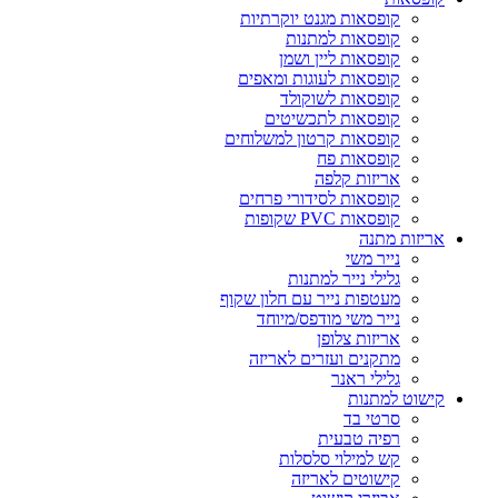
קופסאות מגנט יוקרתיות
קופסאות למתנות
קופסאות ליין ושמן
קופסאות לעוגות ומאפים
קופסאות לשוקולד
קופסאות לתכשיטים
קופסאות קרטון למשלוחים
קופסאות פח
אריזות קלפה
קופסאות לסידורי פרחים
קופסאות PVC שקופות
אריזות מתנה
נייר משי
גלילי נייר למתנות
מעטפות נייר עם חלון שקוף
נייר משי מודפס/מיוחד
אריזות צלופן
מתקנים ועזרים לאריזה
גלילי ראנר
קישוט למתנות
סרטי בד
רפיה טבעית
קש למילוי סלסלות
קישוטים לאריזה