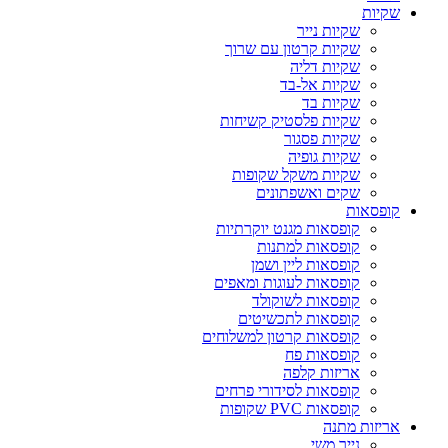
שקיות
שקיות נייר
שקיות קרטון עם שרוך
שקיות דליה
שקיות אל-בד
שקיות בד
שקיות פלסטיק קשיחות
שקיות פסגור
שקיות גופיה
שקיות משקל שקופות
שקים ואשפתונים
קופסאות
קופסאות מגנט יוקרתיות
קופסאות למתנות
קופסאות ליין ושמן
קופסאות לעוגות ומאפים
קופסאות לשוקולד
קופסאות לתכשיטים
קופסאות קרטון למשלוחים
קופסאות פח
אריזות קלפה
קופסאות לסידורי פרחים
קופסאות PVC שקופות
אריזות מתנה
נייר משי