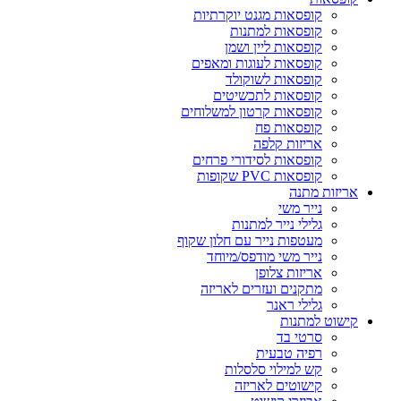
קופסאות מגנט יוקרתיות
קופסאות למתנות
קופסאות ליין ושמן
קופסאות לעוגות ומאפים
קופסאות לשוקולד
קופסאות לתכשיטים
קופסאות קרטון למשלוחים
קופסאות פח
אריזות קלפה
קופסאות לסידורי פרחים
קופסאות PVC שקופות
אריזות מתנה
נייר משי
גלילי נייר למתנות
מעטפות נייר עם חלון שקוף
נייר משי מודפס/מיוחד
אריזות צלופן
מתקנים ועזרים לאריזה
גלילי ראנר
קישוט למתנות
סרטי בד
רפיה טבעית
קש למילוי סלסלות
קישוטים לאריזה