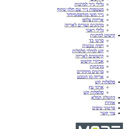
גלילי נייר למתנות
מעטפות נייר עם חלון שקוף
נייר משי מודפס/מיוחד
אריזות צלופן
מתקנים ועזרים לאריזה
גלילי ראנר
קישוט למתנות
סרטי בד
רפיה טבעית
קש למילוי סלסלות
קישוטים לאריזה
אביזרי קישוט
מדבקות
סרטים מיוחדים
אריזה מן הטבע
סלסלות קש
ארגזי עץ
סלסלות קש
הקטלוג המלא
אודות
סרטוני טיפים
צור קשר