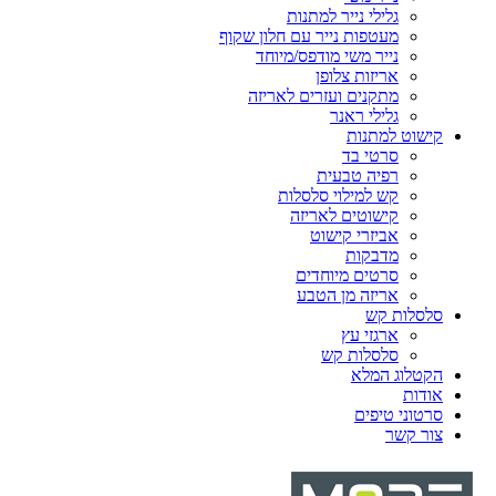
גלילי נייר למתנות
מעטפות נייר עם חלון שקוף
נייר משי מודפס/מיוחד
אריזות צלופן
מתקנים ועזרים לאריזה
גלילי ראנר
קישוט למתנות
סרטי בד
רפיה טבעית
קש למילוי סלסלות
קישוטים לאריזה
אביזרי קישוט
מדבקות
סרטים מיוחדים
אריזה מן הטבע
סלסלות קש
ארגזי עץ
סלסלות קש
הקטלוג המלא
אודות
סרטוני טיפים
צור קשר