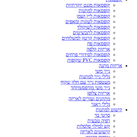
קופסאות מגנט יוקרתיות
קופסאות למתנות
קופסאות ליין ושמן
קופסאות לעוגות ומאפים
קופסאות לשוקולד
קופסאות לתכשיטים
קופסאות קרטון למשלוחים
קופסאות פח
אריזות קלפה
קופסאות לסידורי פרחים
קופסאות PVC שקופות
אריזות מתנה
נייר משי
גלילי נייר למתנות
מעטפות נייר עם חלון שקוף
נייר משי מודפס/מיוחד
אריזות צלופן
מתקנים ועזרים לאריזה
גלילי ראנר
קישוט למתנות
סרטי בד
רפיה טבעית
קש למילוי סלסלות
קישוטים לאריזה