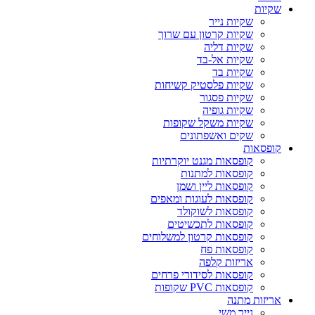
שקיות
שקיות נייר
שקיות קרטון עם שרוך
שקיות דליה
שקיות אל-בד
שקיות בד
שקיות פלסטיק קשיחות
שקיות פסגור
שקיות גופיה
שקיות משקל שקופות
שקים ואשפתונים
קופסאות
קופסאות מגנט יוקרתיות
קופסאות למתנות
קופסאות ליין ושמן
קופסאות לעוגות ומאפים
קופסאות לשוקולד
קופסאות לתכשיטים
קופסאות קרטון למשלוחים
קופסאות פח
אריזות קלפה
קופסאות לסידורי פרחים
קופסאות PVC שקופות
אריזות מתנה
נייר משי