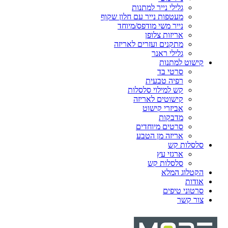
גלילי נייר למתנות
מעטפות נייר עם חלון שקוף
נייר משי מודפס/מיוחד
אריזות צלופן
מתקנים ועזרים לאריזה
גלילי ראנר
קישוט למתנות
סרטי בד
רפיה טבעית
קש למילוי סלסלות
קישוטים לאריזה
אביזרי קישוט
מדבקות
סרטים מיוחדים
אריזה מן הטבע
סלסלות קש
ארגזי עץ
סלסלות קש
הקטלוג המלא
אודות
סרטוני טיפים
צור קשר