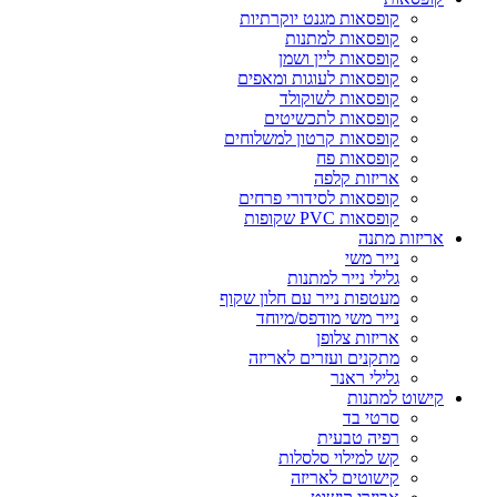
קופסאות מגנט יוקרתיות
קופסאות למתנות
קופסאות ליין ושמן
קופסאות לעוגות ומאפים
קופסאות לשוקולד
קופסאות לתכשיטים
קופסאות קרטון למשלוחים
קופסאות פח
אריזות קלפה
קופסאות לסידורי פרחים
קופסאות PVC שקופות
אריזות מתנה
נייר משי
גלילי נייר למתנות
מעטפות נייר עם חלון שקוף
נייר משי מודפס/מיוחד
אריזות צלופן
מתקנים ועזרים לאריזה
גלילי ראנר
קישוט למתנות
סרטי בד
רפיה טבעית
קש למילוי סלסלות
קישוטים לאריזה