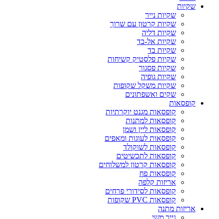
שקיות
שקיות נייר
שקיות קרטון עם שרוך
שקיות דליה
שקיות אל-בד
שקיות בד
שקיות פלסטיק קשיחות
שקיות פסגור
שקיות גופיה
שקיות משקל שקופות
שקים ואשפתונים
קופסאות
קופסאות מגנט יוקרתיות
קופסאות למתנות
קופסאות ליין ושמן
קופסאות לעוגות ומאפים
קופסאות לשוקולד
קופסאות לתכשיטים
קופסאות קרטון למשלוחים
קופסאות פח
אריזות קלפה
קופסאות לסידורי פרחים
קופסאות PVC שקופות
אריזות מתנה
נייר משי