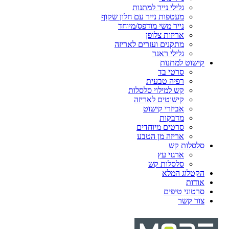
גלילי נייר למתנות
מעטפות נייר עם חלון שקוף
נייר משי מודפס/מיוחד
אריזות צלופן
מתקנים ועזרים לאריזה
גלילי ראנר
קישוט למתנות
סרטי בד
רפיה טבעית
קש למילוי סלסלות
קישוטים לאריזה
אביזרי קישוט
מדבקות
סרטים מיוחדים
אריזה מן הטבע
סלסלות קש
ארגזי עץ
סלסלות קש
הקטלוג המלא
אודות
סרטוני טיפים
צור קשר