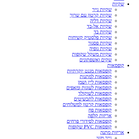
שקיות
שקיות נייר
שקיות קרטון עם שרוך
שקיות דליה
שקיות אל-בד
שקיות בד
שקיות פלסטיק קשיחות
שקיות פסגור
שקיות גופיה
שקיות משקל שקופות
שקים ואשפתונים
קופסאות
קופסאות מגנט יוקרתיות
קופסאות למתנות
קופסאות ליין ושמן
קופסאות לעוגות ומאפים
קופסאות לשוקולד
קופסאות לתכשיטים
קופסאות קרטון למשלוחים
קופסאות פח
אריזות קלפה
קופסאות לסידורי פרחים
קופסאות PVC שקופות
אריזות מתנה
נייר משי