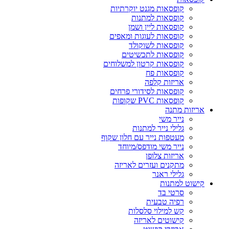
קופסאות מגנט יוקרתיות
קופסאות למתנות
קופסאות ליין ושמן
קופסאות לעוגות ומאפים
קופסאות לשוקולד
קופסאות לתכשיטים
קופסאות קרטון למשלוחים
קופסאות פח
אריזות קלפה
קופסאות לסידורי פרחים
קופסאות PVC שקופות
אריזות מתנה
נייר משי
גלילי נייר למתנות
מעטפות נייר עם חלון שקוף
נייר משי מודפס/מיוחד
אריזות צלופן
מתקנים ועזרים לאריזה
גלילי ראנר
קישוט למתנות
סרטי בד
רפיה טבעית
קש למילוי סלסלות
קישוטים לאריזה