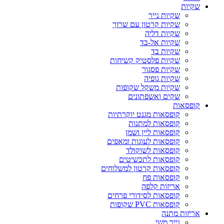
שקיות
שקיות נייר
שקיות קרטון עם שרוך
שקיות דליה
שקיות אל-בד
שקיות בד
שקיות פלסטיק קשיחות
שקיות פסגור
שקיות גופיה
שקיות משקל שקופות
שקים ואשפתונים
קופסאות
קופסאות מגנט יוקרתיות
קופסאות למתנות
קופסאות ליין ושמן
קופסאות לעוגות ומאפים
קופסאות לשוקולד
קופסאות לתכשיטים
קופסאות קרטון למשלוחים
קופסאות פח
אריזות קלפה
קופסאות לסידורי פרחים
קופסאות PVC שקופות
אריזות מתנה
נייר משי