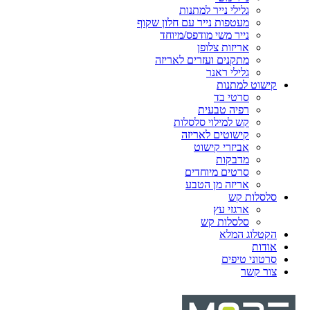
גלילי נייר למתנות
מעטפות נייר עם חלון שקוף
נייר משי מודפס/מיוחד
אריזות צלופן
מתקנים ועזרים לאריזה
גלילי ראנר
קישוט למתנות
סרטי בד
רפיה טבעית
קש למילוי סלסלות
קישוטים לאריזה
אביזרי קישוט
מדבקות
סרטים מיוחדים
אריזה מן הטבע
סלסלות קש
ארגזי עץ
סלסלות קש
הקטלוג המלא
אודות
סרטוני טיפים
צור קשר