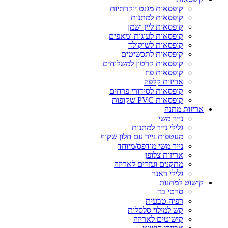
קופסאות מגנט יוקרתיות
קופסאות למתנות
קופסאות ליין ושמן
קופסאות לעוגות ומאפים
קופסאות לשוקולד
קופסאות לתכשיטים
קופסאות קרטון למשלוחים
קופסאות פח
אריזות קלפה
קופסאות לסידורי פרחים
קופסאות PVC שקופות
אריזות מתנה
נייר משי
גלילי נייר למתנות
מעטפות נייר עם חלון שקוף
נייר משי מודפס/מיוחד
אריזות צלופן
מתקנים ועזרים לאריזה
גלילי ראנר
קישוט למתנות
סרטי בד
רפיה טבעית
קש למילוי סלסלות
קישוטים לאריזה