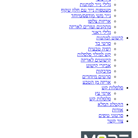
גלילי נייר למתנות
מעטפות נייר עם חלון שקוף
נייר משי מודפס/מיוחד
אריזות צלופן
מתקנים ועזרים לאריזה
גלילי ראנר
קישוט למתנות
סרטי בד
רפיה טבעית
קש למילוי סלסלות
קישוטים לאריזה
אביזרי קישוט
מדבקות
סרטים מיוחדים
אריזה מן הטבע
סלסלות קש
ארגזי עץ
סלסלות קש
הקטלוג המלא
אודות
סרטוני טיפים
צור קשר