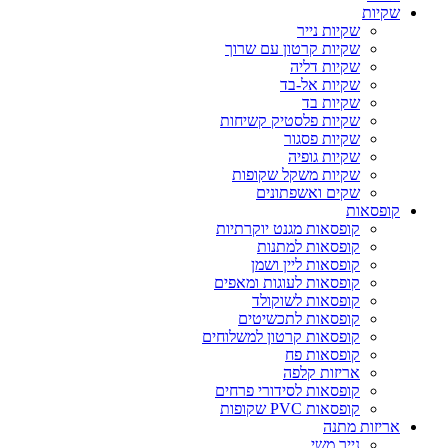
שקיות
שקיות נייר
שקיות קרטון עם שרוך
שקיות דליה
שקיות אל-בד
שקיות בד
שקיות פלסטיק קשיחות
שקיות פסגור
שקיות גופיה
שקיות משקל שקופות
שקים ואשפתונים
קופסאות
קופסאות מגנט יוקרתיות
קופסאות למתנות
קופסאות ליין ושמן
קופסאות לעוגות ומאפים
קופסאות לשוקולד
קופסאות לתכשיטים
קופסאות קרטון למשלוחים
קופסאות פח
אריזות קלפה
קופסאות לסידורי פרחים
קופסאות PVC שקופות
אריזות מתנה
נייר משי