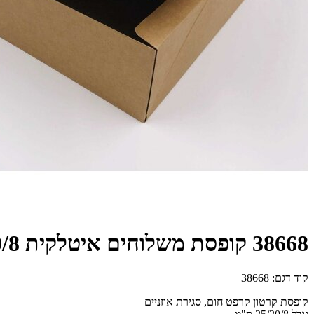
38668 קופסת משלוחים איטלקית 25/20/8 ס"מ - קרפט חום (10 יח')
קוד דגם:
38668
קופסת קרטון קרפט חום, סגירת אוזניים