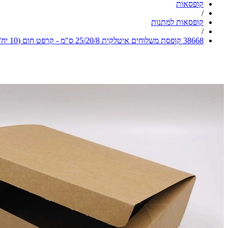
קופסאות
/
קופסאות למתנות
/
38668 קופסת משלוחים איטלקית 25/20/8 ס"מ - קרפט חום (10 יח')