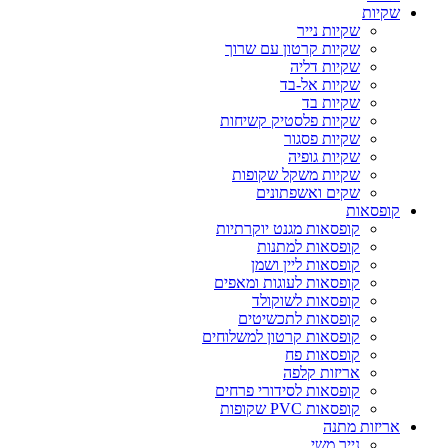
שקיות
שקיות נייר
שקיות קרטון עם שרוך
שקיות דליה
שקיות אל-בד
שקיות בד
שקיות פלסטיק קשיחות
שקיות פסגור
שקיות גופיה
שקיות משקל שקופות
שקים ואשפתונים
קופסאות
קופסאות מגנט יוקרתיות
קופסאות למתנות
קופסאות ליין ושמן
קופסאות לעוגות ומאפים
קופסאות לשוקולד
קופסאות לתכשיטים
קופסאות קרטון למשלוחים
קופסאות פח
אריזות קלפה
קופסאות לסידורי פרחים
קופסאות PVC שקופות
אריזות מתנה
נייר משי