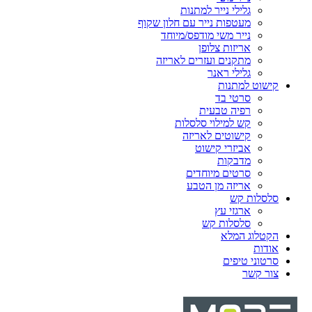
גלילי נייר למתנות
מעטפות נייר עם חלון שקוף
נייר משי מודפס/מיוחד
אריזות צלופן
מתקנים ועזרים לאריזה
גלילי ראנר
קישוט למתנות
סרטי בד
רפיה טבעית
קש למילוי סלסלות
קישוטים לאריזה
אביזרי קישוט
מדבקות
סרטים מיוחדים
אריזה מן הטבע
סלסלות קש
ארגזי עץ
סלסלות קש
הקטלוג המלא
אודות
סרטוני טיפים
צור קשר