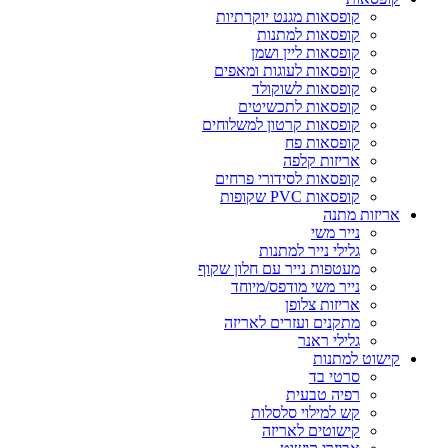
קופסאות מגנט יוקרתיות
קופסאות למתנות
קופסאות ליין ושמן
קופסאות לעוגות ומאפים
קופסאות לשוקולד
קופסאות לתכשיטים
קופסאות קרטון למשלוחים
קופסאות פח
אריזות קלפה
קופסאות לסידורי פרחים
קופסאות PVC שקופות
אריזות מתנה
נייר משי
גלילי נייר למתנות
מעטפות נייר עם חלון שקוף
נייר משי מודפס/מיוחד
אריזות צלופן
מתקנים ועזרים לאריזה
גלילי ראנר
קישוט למתנות
סרטי בד
רפיה טבעית
קש למילוי סלסלות
קישוטים לאריזה