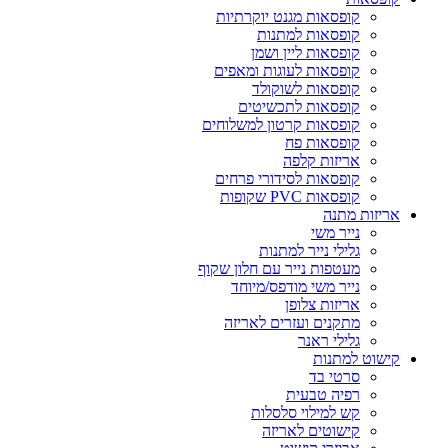
קופסאות מגנט יוקרתיות
קופסאות למתנות
קופסאות ליין ושמן
קופסאות לעוגות ומאפים
קופסאות לשוקולד
קופסאות לתכשיטים
קופסאות קרטון למשלוחים
קופסאות פח
אריזות קלפה
קופסאות לסידורי פרחים
קופסאות PVC שקופות
אריזות מתנה
נייר משי
גלילי נייר למתנות
מעטפות נייר עם חלון שקוף
נייר משי מודפס/מיוחד
אריזות צלופן
מתקנים ועזרים לאריזה
גלילי ראנר
קישוט למתנות
סרטי בד
רפיה טבעית
קש למילוי סלסלות
קישוטים לאריזה