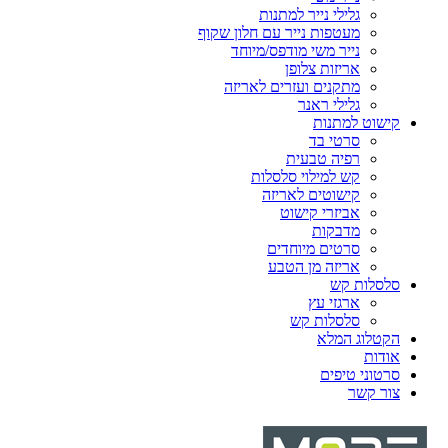
גלילי נייר למתנות
מעטפות נייר עם חלון שקוף
נייר משי מודפס/מיוחד
אריזות צלופן
מתקנים ועזרים לאריזה
גלילי ראנר
קישוט למתנות
סרטי בד
רפיה טבעית
קש למילוי סלסלות
קישוטים לאריזה
אביזרי קישוט
מדבקות
סרטים מיוחדים
אריזה מן הטבע
סלסלות קש
ארגזי עץ
סלסלות קש
הקטלוג המלא
אודות
סרטוני טיפים
צור קשר