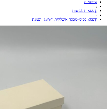
קופסאות
/
קופסאות למתנות
/
קופסא בסיס+מכסה איטלקית 13/9/4 - שמנת