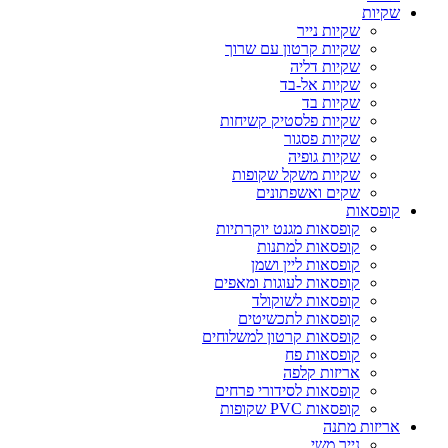
שקיות
שקיות נייר
שקיות קרטון עם שרוך
שקיות דליה
שקיות אל-בד
שקיות בד
שקיות פלסטיק קשיחות
שקיות פסגור
שקיות גופיה
שקיות משקל שקופות
שקים ואשפתונים
קופסאות
קופסאות מגנט יוקרתיות
קופסאות למתנות
קופסאות ליין ושמן
קופסאות לעוגות ומאפים
קופסאות לשוקולד
קופסאות לתכשיטים
קופסאות קרטון למשלוחים
קופסאות פח
אריזות קלפה
קופסאות לסידורי פרחים
קופסאות PVC שקופות
אריזות מתנה
נייר משי