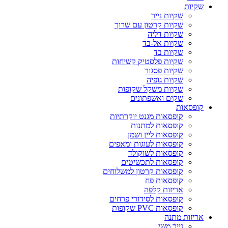
שקיות
שקיות נייר
שקיות קרטון עם שרוך
שקיות דליה
שקיות אל-בד
שקיות בד
שקיות פלסטיק קשיחות
שקיות פסגור
שקיות גופיה
שקיות משקל שקופות
שקים ואשפתונים
קופסאות
קופסאות מגנט יוקרתיות
קופסאות למתנות
קופסאות ליין ושמן
קופסאות לעוגות ומאפים
קופסאות לשוקולד
קופסאות לתכשיטים
קופסאות קרטון למשלוחים
קופסאות פח
אריזות קלפה
קופסאות לסידורי פרחים
קופסאות PVC שקופות
אריזות מתנה
נייר משי