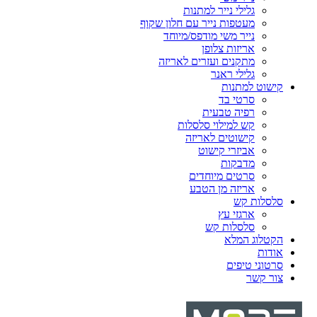
גלילי נייר למתנות
מעטפות נייר עם חלון שקוף
נייר משי מודפס/מיוחד
אריזות צלופן
מתקנים ועזרים לאריזה
גלילי ראנר
קישוט למתנות
סרטי בד
רפיה טבעית
קש למילוי סלסלות
קישוטים לאריזה
אביזרי קישוט
מדבקות
סרטים מיוחדים
אריזה מן הטבע
סלסלות קש
ארגזי עץ
סלסלות קש
הקטלוג המלא
אודות
סרטוני טיפים
צור קשר