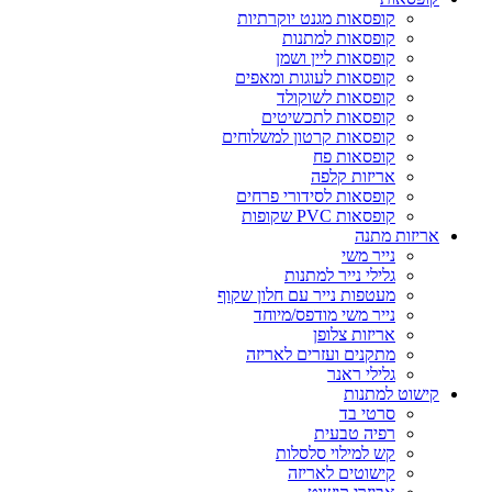
קופסאות מגנט יוקרתיות
קופסאות למתנות
קופסאות ליין ושמן
קופסאות לעוגות ומאפים
קופסאות לשוקולד
קופסאות לתכשיטים
קופסאות קרטון למשלוחים
קופסאות פח
אריזות קלפה
קופסאות לסידורי פרחים
קופסאות PVC שקופות
אריזות מתנה
נייר משי
גלילי נייר למתנות
מעטפות נייר עם חלון שקוף
נייר משי מודפס/מיוחד
אריזות צלופן
מתקנים ועזרים לאריזה
גלילי ראנר
קישוט למתנות
סרטי בד
רפיה טבעית
קש למילוי סלסלות
קישוטים לאריזה