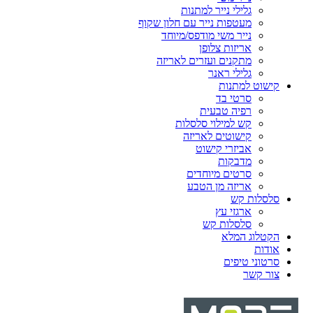
גלילי נייר למתנות
מעטפות נייר עם חלון שקוף
נייר משי מודפס/מיוחד
אריזות צלופן
מתקנים ועזרים לאריזה
גלילי ראנר
קישוט למתנות
סרטי בד
רפיה טבעית
קש למילוי סלסלות
קישוטים לאריזה
אביזרי קישוט
מדבקות
סרטים מיוחדים
אריזה מן הטבע
סלסלות קש
ארגזי עץ
סלסלות קש
הקטלוג המלא
אודות
סרטוני טיפים
צור קשר