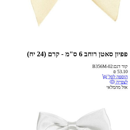
פפיון סאטן רוחב 6 ס"מ - קרם (24 יח)
קוד דגם:B356M-02
₪
53.10
הוספה לסל
לצפייה
אזל מהמלאי