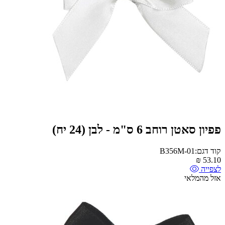
פפיון סאטן רוחב 6 ס"מ - לבן (24 יח)
קוד דגם:B356M-01
₪
53.10
לצפייה
אזל מהמלאי