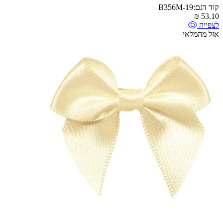
קוד דגם:B356M-19
₪
53.10
לצפייה
אזל מהמלאי