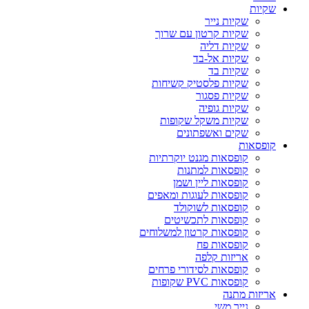
שקיות
שקיות נייר
שקיות קרטון עם שרוך
שקיות דליה
שקיות אל-בד
שקיות בד
שקיות פלסטיק קשיחות
שקיות פסגור
שקיות גופיה
שקיות משקל שקופות
שקים ואשפתונים
קופסאות
קופסאות מגנט יוקרתיות
קופסאות למתנות
קופסאות ליין ושמן
קופסאות לעוגות ומאפים
קופסאות לשוקולד
קופסאות לתכשיטים
קופסאות קרטון למשלוחים
קופסאות פח
אריזות קלפה
קופסאות לסידורי פרחים
קופסאות PVC שקופות
אריזות מתנה
נייר משי