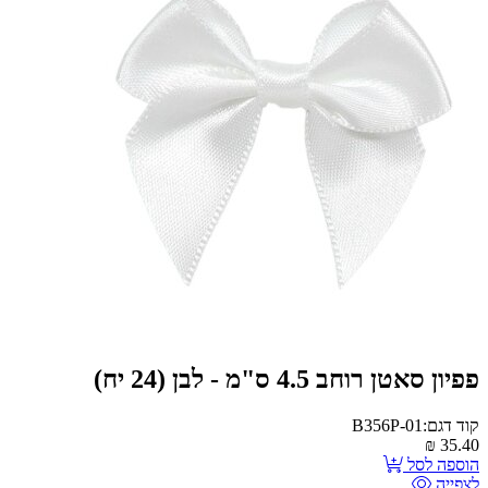
פפיון סאטן רוחב 4.5 ס"מ - לבן (24 יח)
קוד דגם:B356P-01
₪
35.40
הוספה לסל
לצפייה