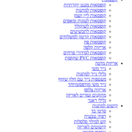
קופסאות מגנט יוקרתיות
קופסאות למתנות
קופסאות ליין ושמן
קופסאות לעוגות ומאפים
קופסאות לשוקולד
קופסאות לתכשיטים
קופסאות קרטון למשלוחים
קופסאות פח
אריזות קלפה
קופסאות לסידורי פרחים
קופסאות PVC שקופות
אריזות מתנה
נייר משי
גלילי נייר למתנות
מעטפות נייר עם חלון שקוף
נייר משי מודפס/מיוחד
אריזות צלופן
מתקנים ועזרים לאריזה
גלילי ראנר
קישוט למתנות
סרטי בד
רפיה טבעית
קש למילוי סלסלות
קישוטים לאריזה