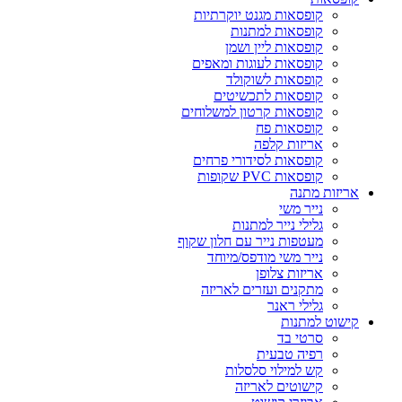
קופסאות מגנט יוקרתיות
קופסאות למתנות
קופסאות ליין ושמן
קופסאות לעוגות ומאפים
קופסאות לשוקולד
קופסאות לתכשיטים
קופסאות קרטון למשלוחים
קופסאות פח
אריזות קלפה
קופסאות לסידורי פרחים
קופסאות PVC שקופות
אריזות מתנה
נייר משי
גלילי נייר למתנות
מעטפות נייר עם חלון שקוף
נייר משי מודפס/מיוחד
אריזות צלופן
מתקנים ועזרים לאריזה
גלילי ראנר
קישוט למתנות
סרטי בד
רפיה טבעית
קש למילוי סלסלות
קישוטים לאריזה