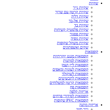
שקיות
שקיות נייר
שקיות קרטון עם שרוך
שקיות דליה
שקיות אל-בד
שקיות בד
שקיות פלסטיק קשיחות
שקיות פסגור
שקיות גופיה
שקיות משקל שקופות
שקים ואשפתונים
קופסאות
קופסאות מגנט יוקרתיות
קופסאות למתנות
קופסאות ליין ושמן
קופסאות לעוגות ומאפים
קופסאות לשוקולד
קופסאות לתכשיטים
קופסאות קרטון למשלוחים
קופסאות פח
אריזות קלפה
קופסאות לסידורי פרחים
קופסאות PVC שקופות
אריזות מתנה
נייר משי