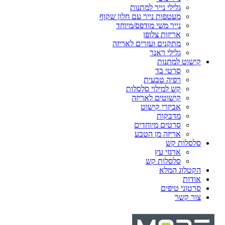
גלילי נייר למתנות
מעטפות נייר עם חלון שקוף
נייר משי מודפס/מיוחד
אריזות צלופן
מתקנים ועזרים לאריזה
גלילי ראנר
קישוט למתנות
סרטי בד
רפיה טבעית
קש למילוי סלסלות
קישוטים לאריזה
אביזרי קישוט
מדבקות
סרטים מיוחדים
אריזה מן הטבע
סלסלות קש
ארגזי עץ
סלסלות קש
הקטלוג המלא
אודות
סרטוני טיפים
צור קשר