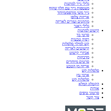
גלילי נייר למתנות
מעטפות נייר עם חלון שקוף
נייר משי מודפס/מיוחד
אריזות צלופן
מתקנים ועזרים לאריזה
גלילי ראנר
קישוט למתנות
סרטי בד
רפיה טבעית
קש למילוי סלסלות
קישוטים לאריזה
אביזרי קישוט
מדבקות
סרטים מיוחדים
אריזה מן הטבע
סלסלות קש
ארגזי עץ
סלסלות קש
הקטלוג המלא
אודות
סרטוני טיפים
צור קשר