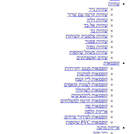
שקיות
שקיות נייר
שקיות קרטון עם שרוך
שקיות דליה
שקיות אל-בד
שקיות בד
שקיות פלסטיק קשיחות
שקיות פסגור
שקיות גופיה
שקיות משקל שקופות
שקים ואשפתונים
קופסאות
קופסאות מגנט יוקרתיות
קופסאות למתנות
קופסאות ליין ושמן
קופסאות לעוגות ומאפים
קופסאות לשוקולד
קופסאות לתכשיטים
קופסאות קרטון למשלוחים
קופסאות פח
אריזות קלפה
קופסאות לסידורי פרחים
קופסאות PVC שקופות
אריזות מתנה
נייר משי