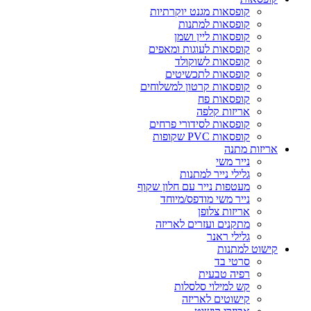
קופסאות מגנט יוקרתיות
קופסאות למתנות
קופסאות ליין ושמן
קופסאות לעוגות ומאפים
קופסאות לשוקולד
קופסאות לתכשיטים
קופסאות קרטון למשלוחים
קופסאות פח
אריזות קלפה
קופסאות לסידורי פרחים
קופסאות PVC שקופות
אריזות מתנה
נייר משי
גלילי נייר למתנות
מעטפות נייר עם חלון שקוף
נייר משי מודפס/מיוחד
אריזות צלופן
מתקנים ועזרים לאריזה
גלילי ראנר
קישוט למתנות
סרטי בד
רפיה טבעית
קש למילוי סלסלות
קישוטים לאריזה