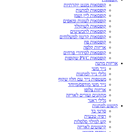
קופסאות מגנט יוקרתיות
קופסאות למתנות
קופסאות ליין ושמן
קופסאות לעוגות ומאפים
קופסאות לשוקולד
קופסאות לתכשיטים
קופסאות קרטון למשלוחים
קופסאות פח
אריזות קלפה
קופסאות לסידורי פרחים
קופסאות PVC שקופות
אריזות מתנה
נייר משי
גלילי נייר למתנות
מעטפות נייר עם חלון שקוף
נייר משי מודפס/מיוחד
אריזות צלופן
מתקנים ועזרים לאריזה
גלילי ראנר
קישוט למתנות
סרטי בד
רפיה טבעית
קש למילוי סלסלות
קישוטים לאריזה