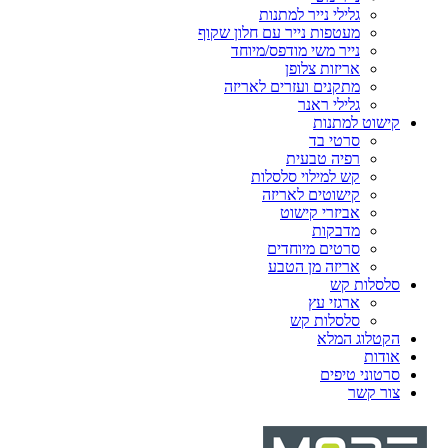
גלילי נייר למתנות
מעטפות נייר עם חלון שקוף
נייר משי מודפס/מיוחד
אריזות צלופן
מתקנים ועזרים לאריזה
גלילי ראנר
קישוט למתנות
סרטי בד
רפיה טבעית
קש למילוי סלסלות
קישוטים לאריזה
אביזרי קישוט
מדבקות
סרטים מיוחדים
אריזה מן הטבע
סלסלות קש
ארגזי עץ
סלסלות קש
הקטלוג המלא
אודות
סרטוני טיפים
צור קשר