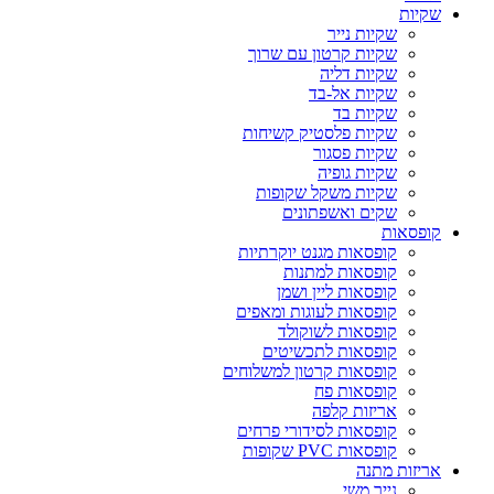
שקיות
שקיות נייר
שקיות קרטון עם שרוך
שקיות דליה
שקיות אל-בד
שקיות בד
שקיות פלסטיק קשיחות
שקיות פסגור
שקיות גופיה
שקיות משקל שקופות
שקים ואשפתונים
קופסאות
קופסאות מגנט יוקרתיות
קופסאות למתנות
קופסאות ליין ושמן
קופסאות לעוגות ומאפים
קופסאות לשוקולד
קופסאות לתכשיטים
קופסאות קרטון למשלוחים
קופסאות פח
אריזות קלפה
קופסאות לסידורי פרחים
קופסאות PVC שקופות
אריזות מתנה
נייר משי